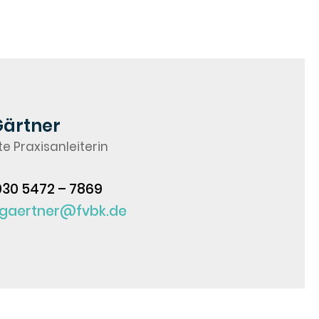
Gärtner
te Praxisanleiterin
030 5472 – 7869
gaertner@fvbk.de