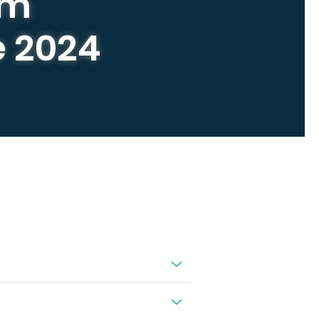
um
e 2024